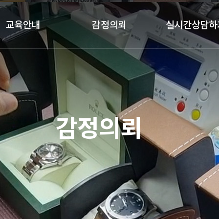
교육안내
감정의뢰
실시간상담하
클래스안내
감정절차
실시간상담하기
교육과목
감정의뢰
교육갤러리
기업체 감정의뢰
감정의뢰
수강후기
국가기관 감정의뢰
예약금결제
정품인증카드
가품소견서
졸업생공간(정보공유)