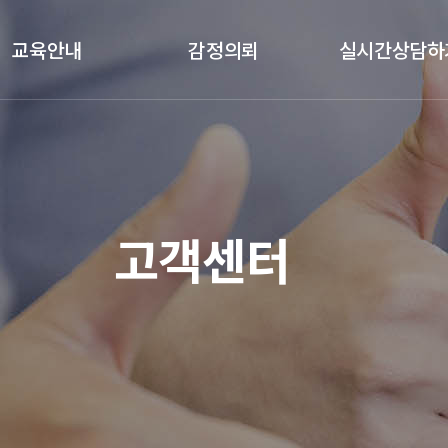
교육안내
감정의뢰
실시간상담하
클래스안내
감정절차
실시간상담하기
교육과목
감정의뢰
교육갤러리
기업체 감정의뢰
고객센터
수강후기
국가기관 감정의뢰
예약금결제
정품인증카드
가품소견서
졸업생공간(정보공유)