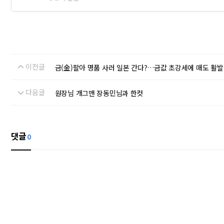
이전글
금(金)팔아 명품 사러 일본 간다?…금값 초강세에 매도 활발
다음글
원장님 개그맨 장동민님과 한컷
댓글
0