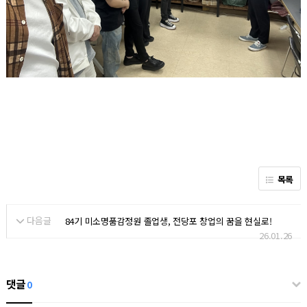
목록
다음글
84기 미소명품감정원 졸업생, 전당포 창업의 꿈을 현실로!
26.01.26
댓글
0