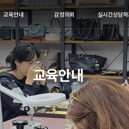
교육안내
감정의뢰
실시간상담하
클래스안내
감정절차
실시간상담하기
교육과목
감정의뢰
교육갤러리
기업체 감정의뢰
교육안내
수강후기
국가기관 감정의뢰
예약금결제
정품인증카드
가품소견서
졸업생공간(정보공유)