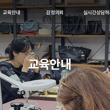
교육안내
감정의뢰
실시간상담하
클래스안내
감정절차
실시간상담하기
교육과목
감정의뢰
교육갤러리
기업체 감정의뢰
교육안내
수강후기
국가기관 감정의뢰
예약금결제
정품인증카드
가품소견서
졸업생공간(정보공유)