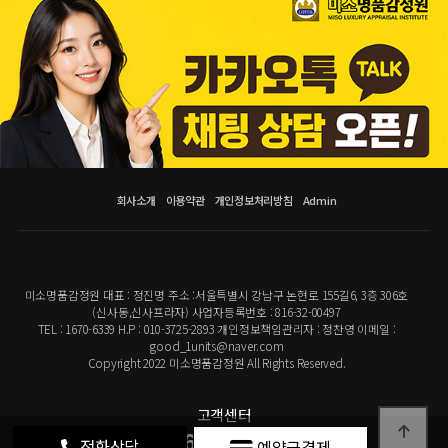
회사소개
이용약관
개인정보처리방침
Admin
미소명품감정원 대표 : 정진명 주소 :서울특별시 강남구 논현로 155길6, 3층 306호
(신사동,신사프라자) 사업자등록번호 : 816-32-00497
TEL : 1670-6339 H.P : 010-3725-2893 개인정보책임관리자 : 정찬영 이메일 :
good_1units@naver.com
Copyright 2022 미소명품감정원 All Rights Reserved.
고객센터
1670-6339
전화상담
예약금결제